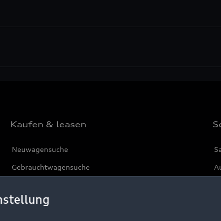
Kaufen & leasen
S
Neuwagensuche
S
Gebrauchtwagensuche
Au
Gebrauchtwagen
G
nstellung
Finanzierung
Au
Aktionen & Angebote
m