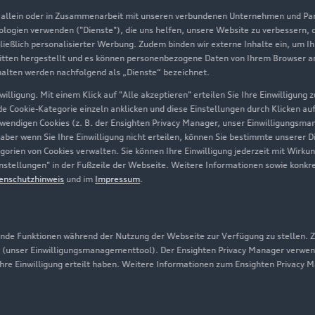
, allein oder in Zusammenarbeit mit unseren verbundenen Unternehmen und Part
Geschäftskunden
nologien verwenden ("Dienste"), die uns helfen, unsere Website zu verbessern,
hließlich personalisierter Werbung. Zudem binden wir externe Inhalte ein, um I
tten hergestellt und es können personenbezogene Daten von Ihrem Browser an 
Über Audi
halten werden nachfolgend als „Dienste“ bezeichnet.
illigung. Mit einem Klick auf "Alle akzeptieren" erteilen Sie Ihre Einwilligung
Unternehmen
ede Cookie-Kategorie einzeln anklicken und diese Einstellungen durch Klicken au
twendigen Cookies (z. B. der Ensighten Privacy Manager, unser Einwilligungsma
Karriere
 aber wenn Sie Ihre Einwilligung nicht erteilen, können Sie bestimmte unserer 
orien von Cookies verwalten. Sie können Ihre Einwilligung jederzeit mit Wirku
Investor Relations
-Einstellungen" in der Fußzeile der Webseite. Weitere Informationen sowie ko
enschutzhinweis
und im
Impressum
.
Presse & Media Center
Datenschutz
Audi erleben
de Funktionen während der Nutzung der Webseite zur Verfügung zu stellen. Zu
 (unser Einwilligungsmanagementtool). Der Ensighten Privacy Manager verwen
Newsletter
ihre Einwilligung erteilt haben. Weitere Informationen zum Ensighten Privacy 