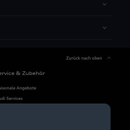
Zurück nach oben
ervice & Zubehör
aisonale Angebote
di Services
arantie
di digital services
yAudi