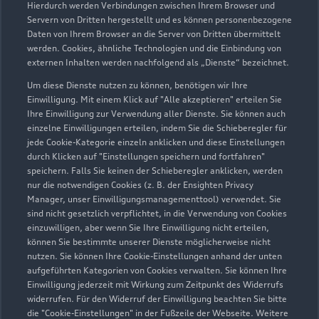
Hierdurch werden Verbindungen zwischen Ihrem Browser und
Servern von Dritten hergestellt und es können personenbezogene
Daten von Ihrem Browser an die Server von Dritten übermittelt
werden. Cookies, ähnliche Technologien und die Einbindung von
externen Inhalten werden nachfolgend als „Dienste“ bezeichnet.
Um diese Dienste nutzen zu können, benötigen wir Ihre
Einwilligung. Mit einem Klick auf "Alle akzeptieren" erteilen Sie
Ihre Einwilligung zur Verwendung aller Dienste. Sie können auch
Audi Pflegemitteltasche
einzelne Einwilligungen erteilen, indem Sie die Schieberegler für
jede Cookie-Kategorie einzeln anklicken und diese Einstellungen
Sommer
durch Klicken auf "Einstellungen speichern und fortfahren"
speichern. Falls Sie keinen der Schieberegler anklicken, werden
Damit Ihr Audi auch im Sommer glänzt: die
nur die notwendigen Cookies (z. B. der Ensighten Privacy
passende Pflege in einer Tasche.
Manager, unser Einwilligungsmanagementtool) verwendet. Sie
sind nicht gesetzlich verpflichtet, in die Verwendung von Cookies
Zur Audi Shopping World
einzuwilligen, aber wenn Sie Ihre Einwilligung nicht erteilen,
können Sie bestimmte unserer Dienste möglicherweise nicht
nutzen. Sie können Ihre Cookie-Einstellungen anhand der unten
aufgeführten Kategorien von Cookies verwalten. Sie können Ihre
Einwilligung jederzeit mit Wirkung zum Zeitpunkt des Widerrufs
widerrufen. Für den Widerruf der Einwilligung beachten Sie bitte
die "Cookie-Einstellungen" in der Fußzeile der Webseite. Weitere